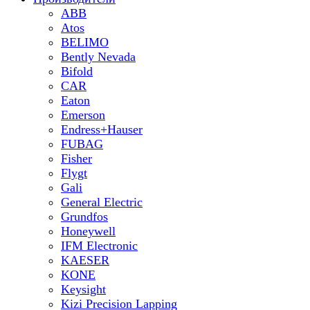
ABB
Atos
BELIMO
Bently Nevada
Bifold
CAR
Eaton
Emerson
Endress+Hauser
FUBAG
Fisher
Flygt
Gali
General Electric
Grundfos
Honeywell
IFM Electronic
KAESER
KONE
Keysight
Kizi Precision Lapping