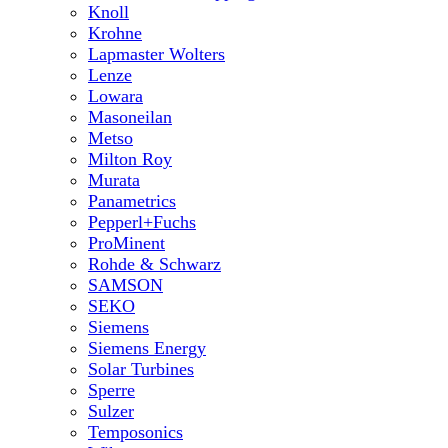
Knoll
Krohne
Lapmaster Wolters
Lenze
Lowara
Masoneilan
Metso
Milton Roy
Murata
Panametrics
Pepperl+Fuchs
ProMinent
Rohde & Schwarz
SAMSON
SEKO
Siemens
Siemens Energy
Solar Turbines
Sperre
Sulzer
Temposonics