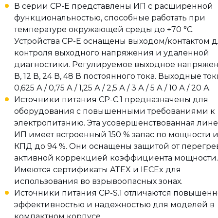
В серии CP-E представлены ИП с расширенной
функциональностью, способные работать при
температуре окружающей среды до +70 °С.
Устройства CP-E оснащены выходом/контактом д
контроля выходного напряжения и удаленной
диагностики. Регулируемое выходное напряжен
В, 12 В, 24 В, 48 В постоянного тока. Выходные то
0,625 А / 0,75 А / 1,25 А / 2,5 А / 3 А / 5 А / 10 А / 20 А.
Источники питания CP-C.1 предназначены для
оборудования с повышенными требованиями к
электропитанию. Эта усовершенствованная лин
ИП имеет встроенный 150 % запас по мощности 
КПД до 94 %. Они оснащены защитой от перегре
активной коррекцией коэффициента мощности.
Имеются сертификаты ATEX и IECEx для
использования во взрывоопасных зонах.
Источники питания CP-S.1 отличаются повышен
эффективностью и надежностью для моделей в
компактном корпусе.