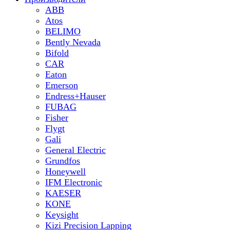
ABB
Atos
BELIMO
Bently Nevada
Bifold
CAR
Eaton
Emerson
Endress+Hauser
FUBAG
Fisher
Flygt
Gali
General Electric
Grundfos
Honeywell
IFM Electronic
KAESER
KONE
Keysight
Kizi Precision Lapping