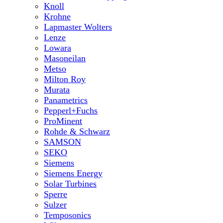
Knoll
Krohne
Lapmaster Wolters
Lenze
Lowara
Masoneilan
Metso
Milton Roy
Murata
Panametrics
Pepperl+Fuchs
ProMinent
Rohde & Schwarz
SAMSON
SEKO
Siemens
Siemens Energy
Solar Turbines
Sperre
Sulzer
Temposonics