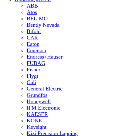
ABB
Atos
BELIMO
Bently Nevada
Bifold
CAR
Eaton
Emerson
Endress+Hauser
FUBAG
Fisher
Flygt
Gali
General Electric
Grundfos
Honeywell
IFM Electronic
KAESER
KONE
Keysight
Kizi Precision Lapping