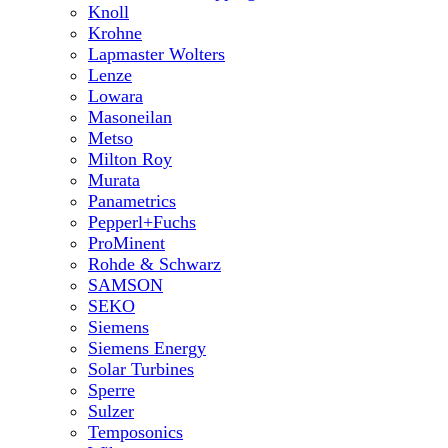
Knoll
Krohne
Lapmaster Wolters
Lenze
Lowara
Masoneilan
Metso
Milton Roy
Murata
Panametrics
Pepperl+Fuchs
ProMinent
Rohde & Schwarz
SAMSON
SEKO
Siemens
Siemens Energy
Solar Turbines
Sperre
Sulzer
Temposonics