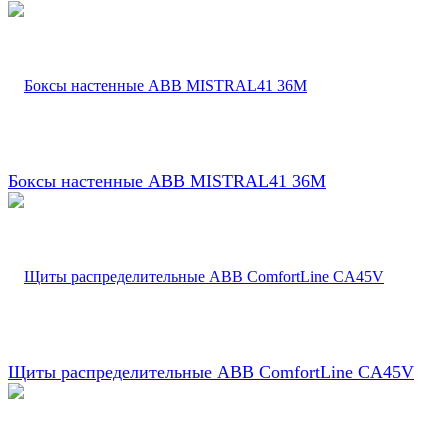
Боксы настенные ABB MISTRAL41 36М
Щиты распределительные ABB ComfortLine CA45V