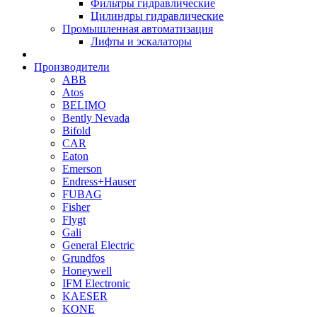
Фильтры гидравлические
Цилиндры гидравлические
Промышленная автоматизация
Лифты и эскалаторы
Производители
ABB
Atos
BELIMO
Bently Nevada
Bifold
CAR
Eaton
Emerson
Endress+Hauser
FUBAG
Fisher
Flygt
Gali
General Electric
Grundfos
Honeywell
IFM Electronic
KAESER
KONE