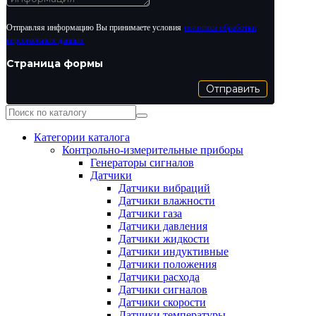
Отправляя информацию Вы принимаете условия
политики обработки
персональных данных
Страница формы
Отправить
Категории каталога
Контрольно-измерительные приборы
Генераторы сигналов
Датчики
Датчики вибраций
Датчики влажности
Датчики газа
Датчики давления
Датчики жидкости
Датчики индуктивные
Датчики положения
Датчики расхода
Датчики сигналов
Датчики скорости
Датчики температуры