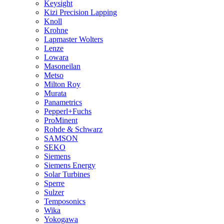
Keysight
Kizi Precision Lapping
Knoll
Krohne
Lapmaster Wolters
Lenze
Lowara
Masoneilan
Metso
Milton Roy
Murata
Panametrics
Pepperl+Fuchs
ProMinent
Rohde & Schwarz
SAMSON
SEKO
Siemens
Siemens Energy
Solar Turbines
Sperre
Sulzer
Temposonics
Wika
Yokogawa