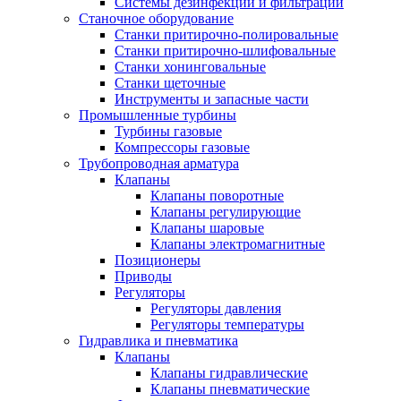
Системы дезинфекции и фильтрации
Станочное оборудование
Станки притирочно-полировальные
Станки притирочно-шлифовальные
Станки хонинговальные
Станки щеточные
Инструменты и запасные части
Промышленные турбины
Турбины газовые
Компрессоры газовые
Трубопроводная арматура
Клапаны
Клапаны поворотные
Клапаны регулирующие
Клапаны шаровые
Клапаны электромагнитные
Позиционеры
Приводы
Регуляторы
Регуляторы давления
Регуляторы температуры
Гидравлика и пневматика
Клапаны
Клапаны гидравлические
Клапаны пневматические