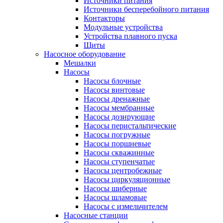
Источники питания
Источники бесперебойного питания
Контакторы
Модульные устройства
Устройства плавного пуска
Щиты
Насосное оборудование
Мешалки
Насосы
Насосы блочные
Насосы винтовые
Насосы дренажные
Насосы мембранные
Насосы дозирующие
Насосы перистальтические
Насосы погружные
Насосы поршневые
Насосы скважинные
Насосы ступенчатые
Насосы центробежные
Насосы циркуляционные
Насосы шиберные
Насосы шламовые
Насосы с измельчителем
Насосные станции