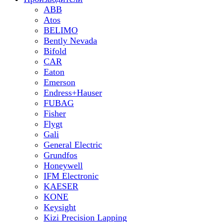
ABB
Atos
BELIMO
Bently Nevada
Bifold
CAR
Eaton
Emerson
Endress+Hauser
FUBAG
Fisher
Flygt
Gali
General Electric
Grundfos
Honeywell
IFM Electronic
KAESER
KONE
Keysight
Kizi Precision Lapping