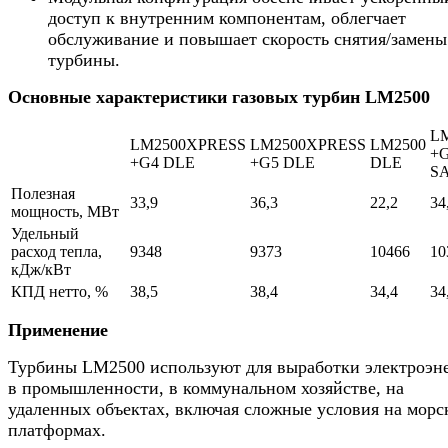
доступ к внутренним компонентам, облегчает
обслуживание и повышает скорость снятия/замены
турбины.
Основные характеристики газовых турбин LM2500
L
LM2500XPRESS
LM2500XPRESS
LM2500
+
+G4 DLE
+G5 DLE
DLE
S
Полезная
33,9
36,3
22,2
34
мощность, МВт
Удельный
расход тепла,
9348
9373
10466
10
кДж/кВт
КПД нетто, %
38,5
38,4
34,4
34
Применение
Турбины LM2500 используют для выработки электроэн
в промышленности, в коммунальном хозяйстве, на
удаленных объектах, включая сложные условия на морс
платформах.