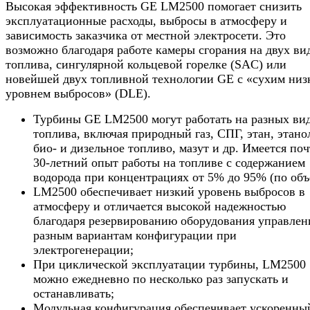
Высокая эффективность GE LM2500 помогает снизить
эксплуатационные расходы, выбросы в атмосферу и
зависимость заказчика от местной электросети. Это
возможно благодаря работе камеры сгорания на двух ви
топлива, сингулярной кольцевой горелке (SAC) или
новейшей двух топливной технологии GE с «сухим низ
уровнем выбросов» (DLE).
Турбины GE LM2500 могут работать на разных ви
топлива, включая природный газ, СПГ, этан, этано
био- и дизельное топливо, мазут и др. Имеется по
30-летний опыт работы на топливе с содержанием
водорода при концентрациях от 5% до 95% (по объ
LM2500 обеспечивает низкий уровень выбросов в
атмосферу и отличается высокой надежностью
благодаря резервированию оборудования управлен
разным вариантам конфигурации при
электрогенерации;
При циклической эксплуатации турбины, LM2500
можно ежедневно по несколько раз запускать и
останавливать;
Модульная конфигурация обеспечивает ускоренны