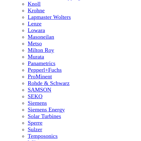
Knoll
Krohne
Lapmaster Wolters
Lenze
Lowara
Masoneilan
Metso
Milton Roy
Murata
Panametrics
Pepperl+Fuchs
ProMinent
Rohde & Schwarz
SAMSON
SEKO
Siemens
Siemens Energy
Solar Turbines
Sperre
Sulzer
Temposonics