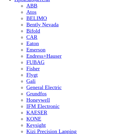
ABB
Atos
BELIMO
Bently Nevada
Bifold
CAR
Eaton
Emerson
Endress+Hauser
FUBAG
Fisher
Flygt
Gali
General Electric
Grundfos
Honeywell
IFM Electronic
KAESER
KONE
Keysight
Kizi Precision Lapping