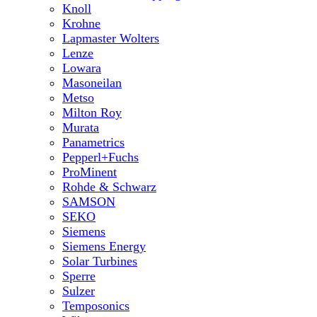
Knoll
Krohne
Lapmaster Wolters
Lenze
Lowara
Masoneilan
Metso
Milton Roy
Murata
Panametrics
Pepperl+Fuchs
ProMinent
Rohde & Schwarz
SAMSON
SEKO
Siemens
Siemens Energy
Solar Turbines
Sperre
Sulzer
Temposonics