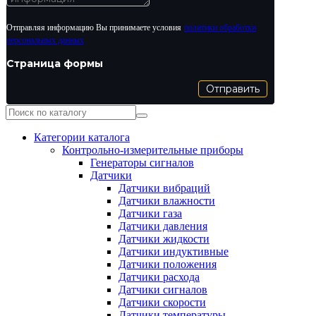
Отправляя информацию Вы принимаете условия
политики обработки
персональных данных
Страница формы
Отправить
Категории каталога
Контрольно-измерительные приборы
Генераторы сигналов
Датчики
Датчики вибраций
Датчики влажности
Датчики газа
Датчики давления
Датчики жидкости
Датчики индуктивные
Датчики положения
Датчики расхода
Датчики сигналов
Датчики скорости
Датчики температуры