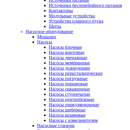
Источники питания
Источники бесперебойного питания
Контакторы
Модульные устройства
Устройства плавного пуска
Щиты
Насосное оборудование
Мешалки
Насосы
Насосы блочные
Насосы винтовые
Насосы дренажные
Насосы мембранные
Насосы дозирующие
Насосы перистальтические
Насосы погружные
Насосы поршневые
Насосы скважинные
Насосы ступенчатые
Насосы центробежные
Насосы циркуляционные
Насосы шиберные
Насосы шламовые
Насосы с измельчителем
Насосные станции