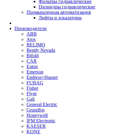
Фильтры гидравлические
Цилиндры гидравлические
Промышленная автоматизация
Лифты и эскалаторы
Производители
ABB
Atos
BELIMO
Bently Nevada
Bifold
CAR
Eaton
Emerson
Endress+Hauser
FUBAG
Fisher
Flygt
Gali
General Electric
Grundfos
Honeywell
IFM Electronic
KAESER
KONE