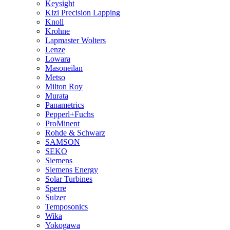
Keysight
Kizi Precision Lapping
Knoll
Krohne
Lapmaster Wolters
Lenze
Lowara
Masoneilan
Metso
Milton Roy
Murata
Panametrics
Pepperl+Fuchs
ProMinent
Rohde & Schwarz
SAMSON
SEKO
Siemens
Siemens Energy
Solar Turbines
Sperre
Sulzer
Temposonics
Wika
Yokogawa