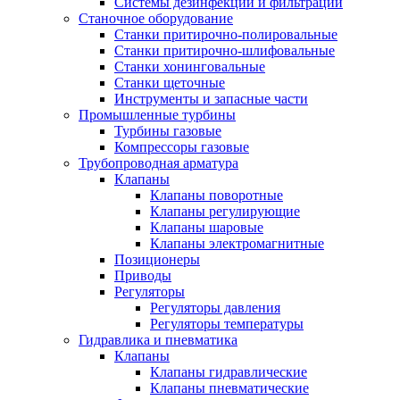
Системы дезинфекции и фильтрации
Станочное оборудование
Станки притирочно-полировальные
Станки притирочно-шлифовальные
Станки хонинговальные
Станки щеточные
Инструменты и запасные части
Промышленные турбины
Турбины газовые
Компрессоры газовые
Трубопроводная арматура
Клапаны
Клапаны поворотные
Клапаны регулирующие
Клапаны шаровые
Клапаны электромагнитные
Позиционеры
Приводы
Регуляторы
Регуляторы давления
Регуляторы температуры
Гидравлика и пневматика
Клапаны
Клапаны гидравлические
Клапаны пневматические