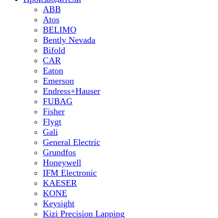
ABB
Atos
BELIMO
Bently Nevada
Bifold
CAR
Eaton
Emerson
Endress+Hauser
FUBAG
Fisher
Flygt
Gali
General Electric
Grundfos
Honeywell
IFM Electronic
KAESER
KONE
Keysight
Kizi Precision Lapping