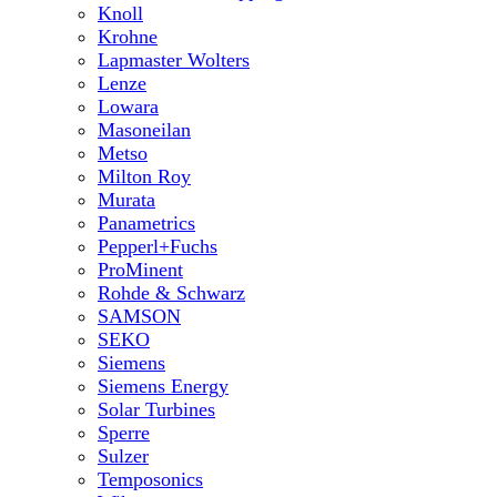
Knoll
Krohne
Lapmaster Wolters
Lenze
Lowara
Masoneilan
Metso
Milton Roy
Murata
Panametrics
Pepperl+Fuchs
ProMinent
Rohde & Schwarz
SAMSON
SEKO
Siemens
Siemens Energy
Solar Turbines
Sperre
Sulzer
Temposonics