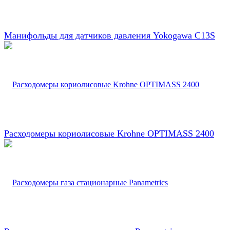
Манифольды для датчиков давления Yokogawa C13S
Расходомеры кориолисовые Krohne OPTIMASS 2400