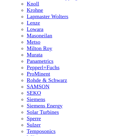
Knoll
Krohne
Lapmaster Wolters
Lenze
Lowara
Masoneilan
Metso
Milton Roy
Murata
Panametrics
Pepperl+Fuchs
ProMinent
Rohde & Schwarz
SAMSON
SEKO
Siemens
Siemens Energy
Solar Turbines
Sperre
Sulzer
Temposonics