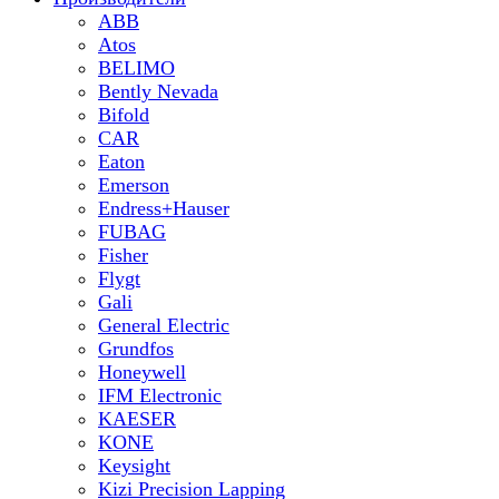
ABB
Atos
BELIMO
Bently Nevada
Bifold
CAR
Eaton
Emerson
Endress+Hauser
FUBAG
Fisher
Flygt
Gali
General Electric
Grundfos
Honeywell
IFM Electronic
KAESER
KONE
Keysight
Kizi Precision Lapping