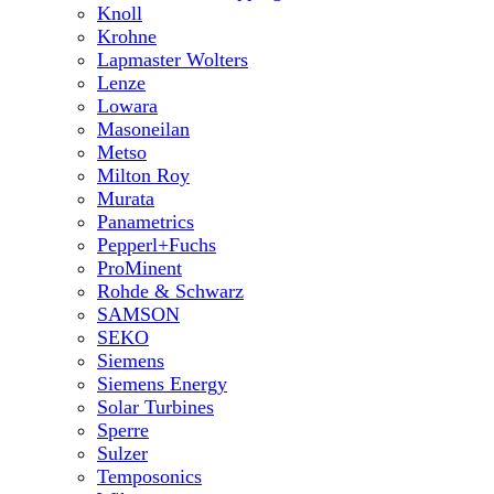
Knoll
Krohne
Lapmaster Wolters
Lenze
Lowara
Masoneilan
Metso
Milton Roy
Murata
Panametrics
Pepperl+Fuchs
ProMinent
Rohde & Schwarz
SAMSON
SEKO
Siemens
Siemens Energy
Solar Turbines
Sperre
Sulzer
Temposonics