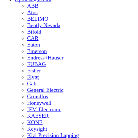
ABB
Atos
BELIMO
Bently Nevada
Bifold
CAR
Eaton
Emerson
Endress+Hauser
FUBAG
Fisher
Flygt
Gali
General Electric
Grundfos
Honeywell
IFM Electronic
KAESER
KONE
Keysight
Kizi Precision Lapping