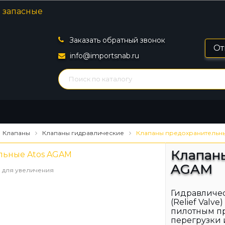
Заказать обратный звонок
От
info@importsnab.ru
Клапаны
Клапаны гидравлические
Клапаны предохранительн
Клапан
AGAM
 для увеличения
Гидравличе
(Relief Valv
пилотным пр
перегрузки 