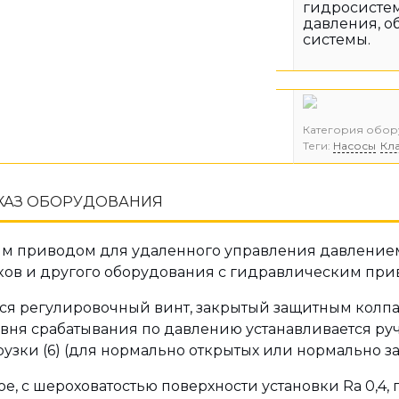
гидросистем
давления, о
системы.
Категория обор
Теги:
Насосы
Кл
КАЗ ОБОРУДОВАНИЯ
 приводом для удаленного управления давлением в
нков и другого оборудования с гидравлическим при
я регулировочный винт, закрытый защитным колпачко
я срабатывания по давлению устанавливается ручк
зки (6) (для нормально открытых или нормально за
с шероховатостью поверхности установки Ra 0,4, пло