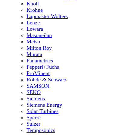
Knoll
Krohne
Lapmaster Wolters
Lenze
Lowara
Masoneilan
Metso
Milton Roy
Murata
Panametrics
Pepperl+Fuchs
ProMinent
Rohde & Schwarz
SAMSON
SEKO
Siemens
Siemens Energy
Solar Turbines
Sperre
Sulzer
Temposonics