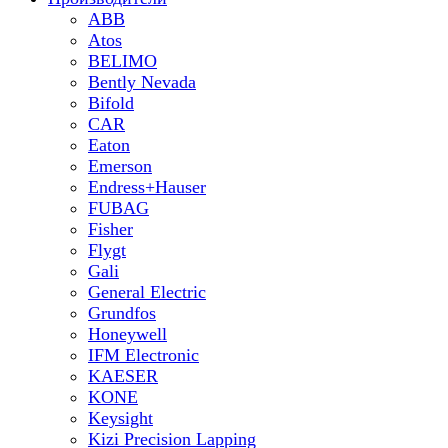
ABB
Atos
BELIMO
Bently Nevada
Bifold
CAR
Eaton
Emerson
Endress+Hauser
FUBAG
Fisher
Flygt
Gali
General Electric
Grundfos
Honeywell
IFM Electronic
KAESER
KONE
Keysight
Kizi Precision Lapping