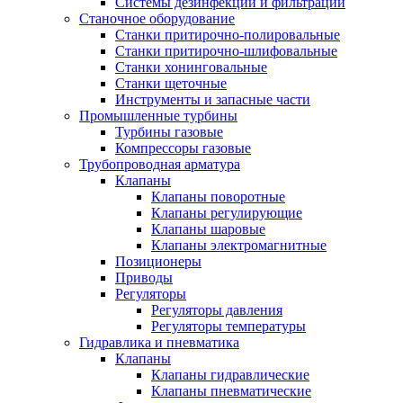
Системы дезинфекции и фильтрации
Станочное оборудование
Станки притирочно-полировальные
Станки притирочно-шлифовальные
Станки хонинговальные
Станки щеточные
Инструменты и запасные части
Промышленные турбины
Турбины газовые
Компрессоры газовые
Трубопроводная арматура
Клапаны
Клапаны поворотные
Клапаны регулирующие
Клапаны шаровые
Клапаны электромагнитные
Позиционеры
Приводы
Регуляторы
Регуляторы давления
Регуляторы температуры
Гидравлика и пневматика
Клапаны
Клапаны гидравлические
Клапаны пневматические