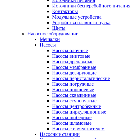
Источники питания
Источники бесперебойного питания
Контакторы
Модульные устройства
Устройства плавного пуска
Щиты
Насосное оборудование
Мешалки
Насосы
Насосы блочные
Насосы винтовые
Насосы дренажные
Насосы мембранные
Насосы дозирующие
Насосы перистальтические
Насосы погружные
Насосы поршневые
Насосы скважинные
Насосы ступенчатые
Насосы центробежные
Насосы циркуляционные
Насосы шиберные
Насосы шламовые
Насосы с измельчителем
Насосные станции