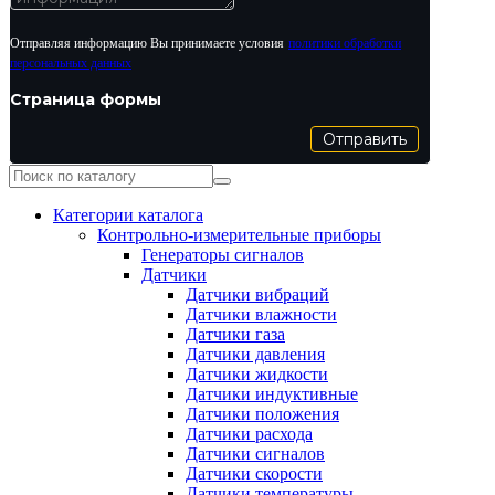
Отправляя информацию Вы принимаете условия
политики обработки
персональных данных
Страница формы
Отправить
Категории каталога
Контрольно-измерительные приборы
Генераторы сигналов
Датчики
Датчики вибраций
Датчики влажности
Датчики газа
Датчики давления
Датчики жидкости
Датчики индуктивные
Датчики положения
Датчики расхода
Датчики сигналов
Датчики скорости
Датчики температуры