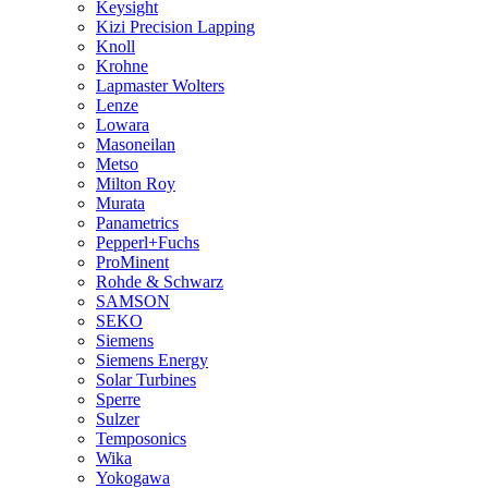
Keysight
Kizi Precision Lapping
Knoll
Krohne
Lapmaster Wolters
Lenze
Lowara
Masoneilan
Metso
Milton Roy
Murata
Panametrics
Pepperl+Fuchs
ProMinent
Rohde & Schwarz
SAMSON
SEKO
Siemens
Siemens Energy
Solar Turbines
Sperre
Sulzer
Temposonics
Wika
Yokogawa