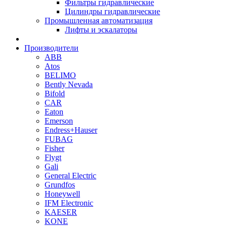
Фильтры гидравлические
Цилиндры гидравлические
Промышленная автоматизация
Лифты и эскалаторы
Производители
ABB
Atos
BELIMO
Bently Nevada
Bifold
CAR
Eaton
Emerson
Endress+Hauser
FUBAG
Fisher
Flygt
Gali
General Electric
Grundfos
Honeywell
IFM Electronic
KAESER
KONE